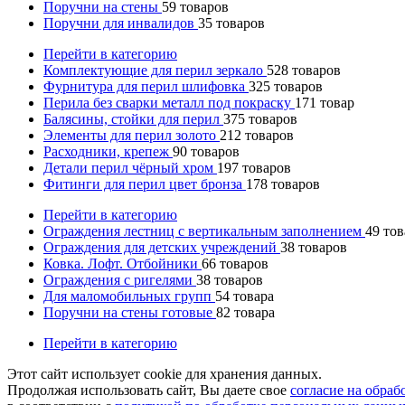
Поручни на стены
59
товаров
Поручни для инвалидов
35
товаров
Перейти в категорию
Комплектующие для перил зеркало
528
товаров
Фурнитура для перил шлифовка
325
товаров
Перила без сварки металл под покраску
171
товар
Балясины, стойки для перил
375
товаров
Элементы для перил золото
212
товаров
Расходники, крепеж
90
товаров
Детали перил чёрный хром
197
товаров
Фитинги для перил цвет бронза
178
товаров
Перейти в категорию
Ограждения лестниц с вертикальным заполнением
49
тов
Ограждения для детских учреждений
38
товаров
Ковка. Лофт. Отбойники
66
товаров
Ограждения с ригелями
38
товаров
Для маломобильных групп
54
товара
Поручни на стены готовые
82
товара
Перейти в категорию
Этот сайт использует cookie для хранения данных.
Продолжая использовать сайт, Вы даете свое
согласие на обра