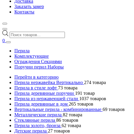
Доставка
Заказать замер
Контакты
Поиск
товаров
0
Перила
Комплектующие
Ограждения Секциями
Поручни перил Наборы
Перейти в категорию
Перила нержавейка Вертикально
274
товара
Перила в стиле лофт
73
товара
Перила деревянные поручни
191
товар
Перила из нержавеющей стали
1037
товаров
Перила деревянные в дом
265
товаров
Вертикальные перила - комбинированные
69
товаров
Металлические перила
82
товара
Стеклянные перила
86
товаров
Перила золото, бронза
62
товара
Детские перила
27
товаров