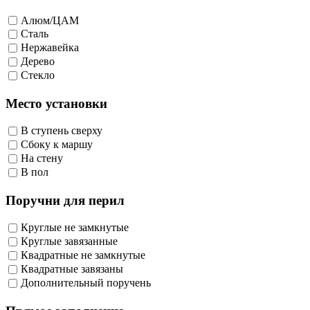
Алюм/ЦАМ
Сталь
Нержавейка
Дерево
Стекло
Место установки
В ступень сверху
Сбоку к маршу
На стену
В пол
Поручни для перил
Круглые не замкнутые
Круглые завязанные
Квадратные не замкнутые
Квадратные завязаны
Дополнительный поручень